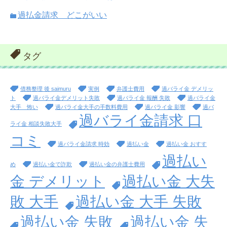
過払金請求 どこがいい
タグ
債務整理 後 saimuru
実例
弁護士費用
過バライ金 デメリッ
ト
過バライ金デメリット失敗
過バライ金 報酬 失敗
過バライ金
大手 怖い
過バライ金大手の手数料費用
過バライ金 影響
過バ
過バライ金請求 口
ライ金 相談失敗大手
コミ
過バライ金請求 時効
過払い金
過払い金 おすす
過払い
め
過払い金で詐欺
過払い金の弁護士費用
金 デメリット
過払い金 大失
敗 大手
過払い金 大手 失敗
過払い金 失敗
過払い金 失